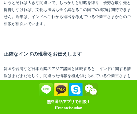
いうとそれは大きな間違いで、しっかりと戦略を練り、優秀な取引先と
提携しなければ、文化も風習も全く異なるこの国での成功は期待できま
せん。近年は、インドへこれから進出を考えている企業主さまからのご
相談が相次いでいます。
正確なインドの現状をお伝えします
韓国や台湾など日本近隣のアジア諸国と比較すると、インドに関する情
報はまだまだ乏しく、間違った情報を植え付けられている企業主さまも
いらっしゃいます。たとえば、国は急成長を遂げていることは間違い無
いですが、実は一部の上場企業が飛躍を続け、一般層、下級層の生活ス
タイルには何も変わっていないということなどは、あまり知られていま
無料通話アプリで相談！
せん。
ID:tanteisoudan
現状をしっかりと把握し、はっきりと目的意識を持っていなければ、海
外での発展どころか、日本人・日系企業を狙った投資詐欺被害に遭って
しまう可能性もあり、現にそういった被害は報告されています。安心し